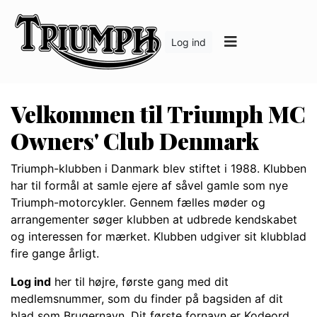
Log ind
Velkommen til Triumph MC
Owners' Club Denmark
Triumph-klubben i Danmark blev stiftet i 1988. Klubben
har til formål at samle ejere af såvel gamle som nye
Triumph-motorcykler. Gennem fælles møder og
arrangementer søger klubben at udbrede kendskabet
og interessen for mærket. Klubben udgiver sit klubblad
fire gange årligt.
Log ind
her til højre, første gang med dit
medlemsnummer, som du finder på bagsiden af dit
blad som Brugernavn. Dit første fornavn er Kodeord.